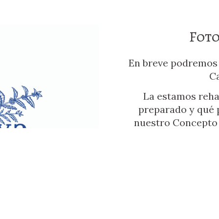
Foto
En breve podremos 
Ca
La estamos reha
preparado y qué 
nuestro Concepto 
Pronto subiremos 
vivienda. La Cueva 
las casas cueva 
comodidades propia