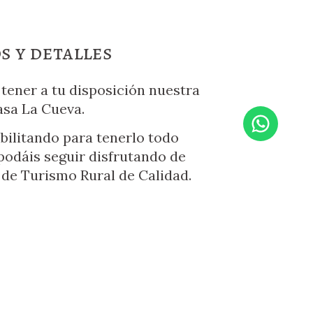
s y detalles
tener a tu disposición nuestra
sa La Cueva.
bilitando para tenerlo todo
podáis seguir disfrutando de
de Turismo Rural de Calidad.
fotografías de esta singular
va a conservar toda la magia de
de Alcalá, unida a todas las
s de una casa rural de primer
nivel.